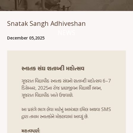
Snatak Sangh Adhiveshan
NEWS
December 05,2025
સ્નાતક સંઘ શતાબ્દી મહોત્સવ
ગૂજરાત વિદ્યાપીઠ સ્નાતક સંઘનો શતાબ્દી મહોત્સવ 6–7
ડિસેમ્બર, 2025ના રોજ પ્રાણજીવન વિદ્યાર્થી ભવન,
ગૂજરાત વિદ્યાપીઠ ખાતે ઉજવાશે.
આ પ્રસંગે ભાગ લેવા માટેનું આમંત્રણ ઈમેલ અથવા SMS
દ્વારા તમામ સ્નાતકોને મોકલવામાં આવ્યું છે.
મહત્વપૂર્ણ: